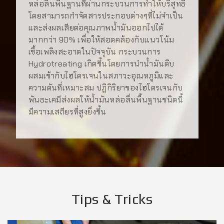
หล่อลื่นพื้นฐานที่ผ่านกระบวนการทำให้บริสุทธิ์
โดยสามารถกำจัดสารประกอบต่างๆที่ไม่จำเป็น
และส่งผลเสียต่อคุณภาพน้ำมันออกไปได้
มากกว่า 90% เพื่อให้สอดคล้องกับเเนวโน้ม
เชื้อเพลิงสะอาดในปัจจุบัน กระบวนการ
Hydrotreating เกิดขึ้นโดยการนำน้ำมันดิบ
ผสมเข้ากับไฮโดรเจนในสภาวะอุณหภูมิและ
ความดันที่เหมาะสม ปฏิกิริยาของไฮโดรเจนกับ
พันธะเคมีส่งผลให้น้ำมันหล่อลื่นพื้นฐานชนิดนี้
มีความเสถียรที่สูงยิ่งขึ้น
Tips & Tricks