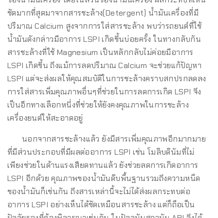
ชัดมากที่สุดมาจากสารชะล้าง(Detergent) น้ำมันเครื่องที่มี
ปริมาณ Calcium สูงจากการใส่สารชะล้าง พบว่ารถยนต์ที่ใช้
น้ำมันดังกล่าวมีอาการ LSPI เกิดขึ้นบ่อยครั้ง ในทางกลับกัน
สารชะล้างที่ใช้ Magnesium เป็นหลักกลับไม่ค่อยมีอาการ
LSPI เกิดขึ้น ถึงแม้การลดปริมาณ Calcium จะช่วยแก้ปัญหา
LSPI แต่จะส่งผลให้คุณสมบัติในการชะล้างคราบสกปรกลดลง
การใส่สารเพิ่มคุณภาพอื่นๆที่ช่วยในการลดการเกิด LSPI จึง
เป็นอีกทางเลือกหนึ่งที่ช่วยให้ยังคงคุณภาพในการชะล้าง
เครื่องยนต์ให้สะอาดอยู่
นอกจากสารชะล้างแล้ว ยังมีสารเพิ่มคุณภาพอีกมากมาย
ที่มีส่วนประกอบที่มีผลต่ออาการ LSPI เช่น โมลิบดินัมที่ไม่
เพียงช่วยในด้านแรงเสียดทานแล้ว ยังช่วยลดการเกิดอาการ
LSPI อีกด้วย คุณภาพของน้ำมันดิบพื้นฐานรวมถึงความหนืด
ของน้ำมันก็เช่นกัน ถึงสารเหล่านี้จะไม่ได้ส่งผลกระทบต่อ
อาการ LSPI อย่างเห็นได้ชัดเหมือนสารชะล้าง แต่ก็ถือเป็น
ปัจจัยรองที่ต้องพิจารณาเช่นกัน ในปัจจุบันสถาบัน API จึงได้