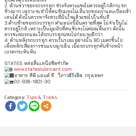
2. ด้านขวาของรถบรรทุก ช่วงจังหวะแซงไม่ควรอยู่ใกล้กระจก
ข้างมาก เพราะจะทำให้คนขับมองไม่เห็นรถของเราและเบี่ยงเข้า
เลนได้ ดังนั้นควรหาจังหวะที่มั่นใจแล้วแซงไปในทันที
3.ด้านซ้ายของรถบรรทุก ตำแหน่งนี้อันตรายที่สุด ไม่จำเป็นไม่
ควรอยู่ใกล้ เพราะเป็นมุมอับที่คนขับจะไม่ค่อยเห็นเรา ดังนั้น
ควรชะลอรถและให้รถบรรทุกแซงไปก่อนจะดีกว่า
4. ด้านหลังรถบรรทุก ควรเว้นระยะอย่างนั้น 80 เมตรขึ้นไป
เพื่อหลักเลี่ยงการชนแบบฉุกเฉิน เมื่อรถบรรทุกคันข้างหน้า
เบรคกระทันหัน
.
STATES หล่อลื่นเหนือขีดจำกัด
www.stateslubricant.com
อาคาร ทีพี แอนด์ ที , วิภาวดีรังสิต, กรุงเทพฯ
02-936-1801-30
Category:
Tips & Tricks